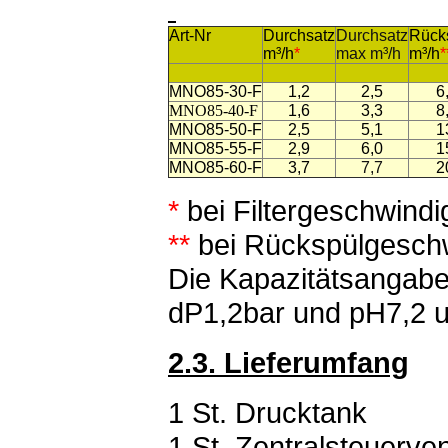
Art-Nr
Durchsatz
Durchsatz
Rück
m³/h
*
max m³/h
m³/h
*
MNO85-30-F
1,2
2,5
6
MNO85-40-F
1,6
3,3
8
MNO85-50-F
2,5
5,1
1
MNO85-55-F
2,9
6,0
1
MNO85-60-F
3,7
7,7
2
*
bei Filtergeschwindi
**
bei Rückspülgeschw
Die Kapazitätsangabe
dP1,2bar und pH7,2 
2.3. Lieferumfang
1 St. Drucktank
1 St. Zentralsteuerven