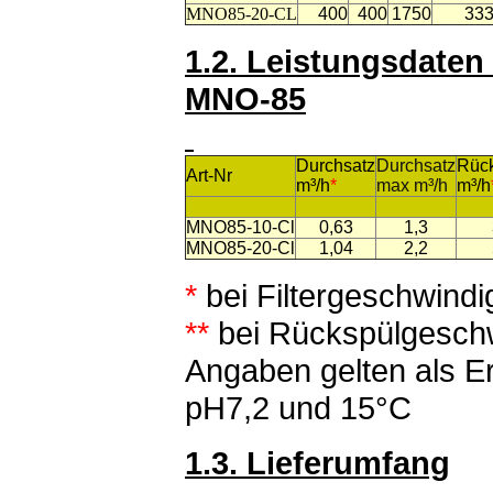
MNO85-20-CL
400
400
1750
33
1.2. Leistungsdaten
MNO-85
Durchsatz
Durchsatz
Rüc
Art-Nr
m³/h
*
max m³/h
m³/h
MNO85-10-Cl
0,63
1,3
MNO85-20-Cl
1,04
2,2
*
bei Filtergeschwindi
**
bei Rückspülgeschw
Angaben gelten als E
pH7,2 und 15°C
1.3. Lieferumfang