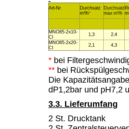
Art-Nr
Durchsatz
Durchsatz
R
m³/h
*
max m³/h
m
MNO85-2x10-
1,3
2,4
Cl
MNO85-2x20-
2,1
4,3
Cl
*
bei Filtergeschwindi
**
bei Rückspülgeschw
Die Kapazitätsangabe
dP1,2bar und pH7,2 
3.3. Lieferumfang
2 St. Drucktank
2 St. Zentralsteuerven