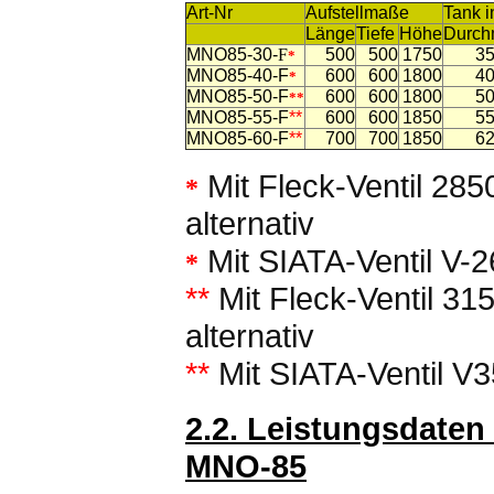
Art-Nr
Aufstellmaße
Tank 
Länge
Tiefe
Höhe
Durc
MNO85-30-
F
500
500
1750
3
*
MNO85-40-F
600
600
1800
4
*
MNO85-50-F
600
600
1800
5
**
MNO85-55-F
**
600
600
1850
5
MNO85-60-F
**
700
700
1850
6
Mit Fleck-Ventil 2
*
alternativ
Mit SIATA-Ventil V
*
**
Mit Fleck-Ventil 3
alternativ
**
Mit SIATA-Ventil V
2.2. Leistungsdaten
MNO-85