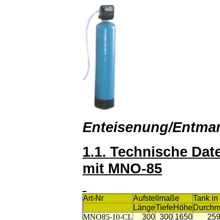
Enteisenung/Entman
1.1. Technische Da
mit MNO-85
Art-Nr
Aufstellmaße
Tank i
Länge
Tiefe
Höhe
Durch
MNO85-10-CL
300
300
1650
25