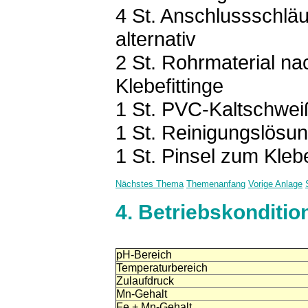
4 St. Anschlussschläu
alternativ
2 St. Rohrmaterial n
Klebefittinge
1 St. PVC-Kaltschwei
1 St. Reinigungslösu
1 St. Pinsel zum Kleb
Nächstes Thema
Themenanfang
Vorige Anlage
4.
Betriebskonditio
pH-Bereich
Temperaturbereich
Zulaufdruck
Mn-Gehalt
Fe + Mn-Gehalt