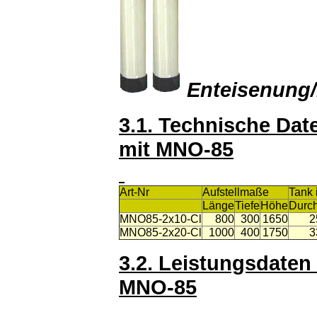
Enteisenung
3.1. Technische Da
mit MNO-85
Art-Nr
Aufstellmaße
Tank
Länge
Tiefe
Höhe
Durc
MNO85-2x10-Cl
800
300
1650
2
MNO85-2x20-Cl
1000
400
1750
3
3.2. Leistungsdaten
MNO-85