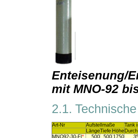
Enteisenung/E
mit MNO-92 bis
2.1. Technisch
Art-Nr
Aufstellmaße
Tank 
Länge
Tiefe
Höhe
Durc
MNO92-30-Fl
*
500
500
1750
3