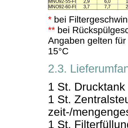
MNO92-55-Fl
2,9
6,0
1
MNO92-60-Fl
3,7
7,7
2
*
bei Filtergeschwin
**
bei Rückspülges
Angaben gelten für
15°C
2.3. Lieferumfa
1 St. Drucktank
1 St. Zentralste
zeit-/mengenge
1 St. Filterfüllu