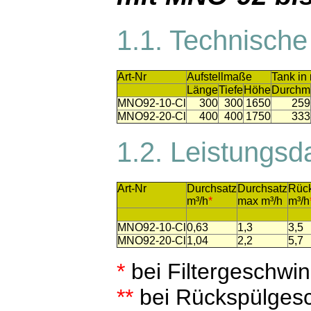
1.1. Technisch
Art-Nr
Aufstellmaße
Tank in
Länge
Tiefe
Höhe
Durchm
MNO92-10-Cl
300
300
1650
259
MNO92-20-Cl
400
400
1750
333
1.2. Leistungs
Art-Nr
Durchsatz
Durchsatz
Rüc
m³/h
*
max m³/h
m³/h
MNO92-10-Cl
0,63
1,3
3,5
MNO92-20-Cl
1,04
2,2
5,7
*
bei Filtergeschwin
**
bei Rückspülges