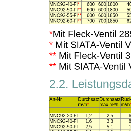
MNO92-40-Fl
*
600
600
1800
4
MNO92-50-Fl
**
600
600
1800
5
MNO92-55-Fl
**
600
600
1850
5
MNO92-60-Fl
**
700
700
1850
6
*
Mit Fleck-Ventil 
*
Mit SIATA-Ventil
**
Mit Fleck-Ventil
**
Mit SIATA-Ventil
2.2. Leistungs
Art-Nr
Durchsatz
Durchsatz
Rück
m³/h
*
max m³/h
m³/h
MNO92-30-Fl
1,2
2,5
6
MNO92-40-Fl
1,6
3,3
8
MNO92-50-Fl
2,5
5,1
1