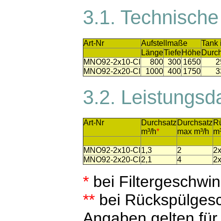
3.1. Technisch
Art-Nr
Aufstellmaße
Tank
Länge
Tiefe
Höhe
Durc
MNO92-2x10-Cl
800
300
1650
2
MNO92-2x20-Cl
1000
400
1750
3
3.2. Leistungs
Art-Nr
Durchsatz
Durchsatz
R
m³/h
*
max m³/h
m³
MNO92-2x10-Cl
1,3
2
2x
MNO92-2x20-Cl
2,1
4
2x
*
bei Filtergeschwin
**
bei Rückspülgesc
Angaben gelten für